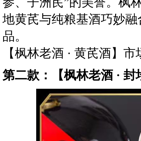
参、子洲芪”的美誉。枫
地黄芪与纯粮基酒巧妙融
品。
【枫林老酒 · 黄芪酒】市场价
第二款：【枫林老酒 · 