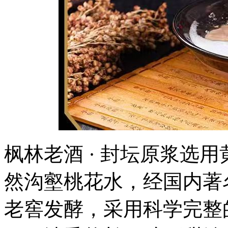
枫林老酒 · 封坛原浆选
然沟壑桃花水，经国内著
老窖发酵，采用科学完整