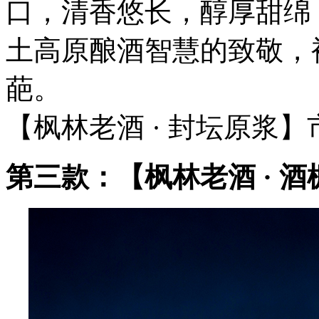
口，清香悠长，醇厚甜绵
土高原酿酒智慧的致敬，
葩。
【枫林老酒 · 封坛原浆】市场
第三款：【枫林老酒 · 酒