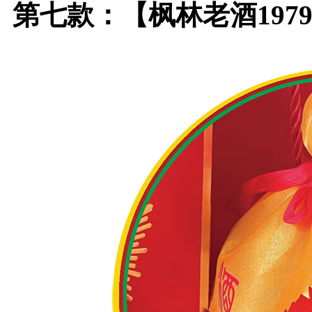
第七款：【枫林老酒1979