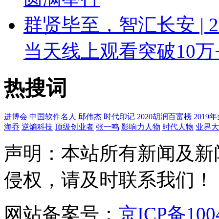
群贤毕至，智汇长安 | 
当天线上观看突破10万
热搜词
进博会
中国软件名人
邱伟杰
时代印记
2020胡润百富榜
201
海乔
逆熵科技
顶级创业者
张一鸣
影响力人物
时代人物
业界大
声明：本站所有新闻及新
侵权，请及时联系我们！
网站备案号：
京ICP备100